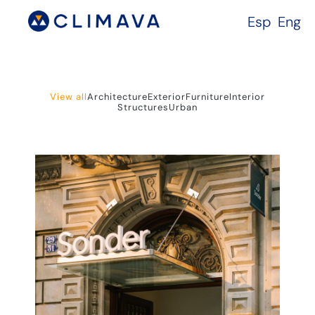
Esp
Eng
View all
Architecture
Exterior
Furniture
Interior
Structures
Urban