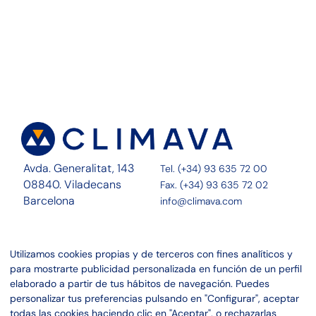
Avda. Generalitat, 143
Tel. (+34) 93 635 72 00
08840. Viladecans
Fax. (+34) 93 635 72 02
Barcelona
info@climava.com
Sobre Nosotros
Contacto
Utilizamos cookies propias y de terceros con fines analíticos y
Servicios
Noticias
para mostrarte publicidad personalizada en función de un perfil
Proyectos
Canal ético
elaborado a partir de tus hábitos de navegación. Puedes
personalizar tus preferencias pulsando en "Configurar", aceptar
Linkedin
Aviso legal
todas las cookies haciendo clic en "Aceptar", o rechazarlas