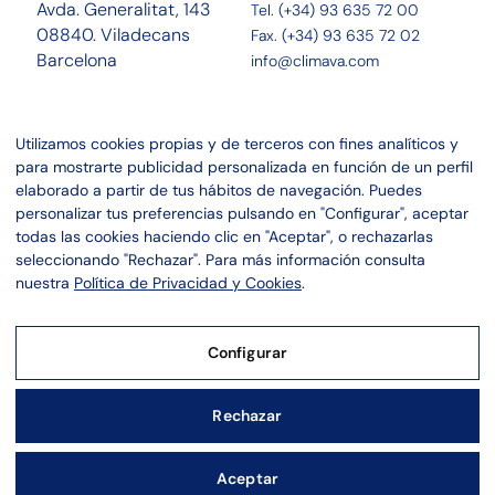
Avda. Generalitat, 143
Tel. (+34) 93 635 72 00
08840. Viladecans
Fax. (+34) 93 635 72 02
Barcelona
info@climava.com
Sobre Nosotros
Contacto
Utilizamos cookies propias y de terceros con fines analíticos y
Servicios
Noticias
para mostrarte publicidad personalizada en función de un perfil
Proyectos
Canal ético
elaborado a partir de tus hábitos de navegación. Puedes
personalizar tus preferencias pulsando en "Configurar", aceptar
Linkedin
Aviso legal
todas las cookies haciendo clic en "Aceptar", o rechazarlas
Instagram
Política de privacidad
seleccionando "Rechazar". Para más información consulta
Política de cookies
nuestra
Política de Privacidad y Cookies
.
Configurar
Aviso Legal
Rechazar
Política de Privacidad y Cookies
Aceptar
Configurar