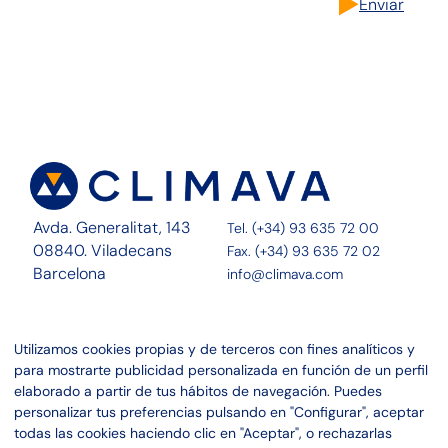
Enviar
Avda. Generalitat, 143
Tel. (+34) 93 635 72 00
08840. Viladecans
Fax. (+34) 93 635 72 02
Barcelona
info@climava.com
Sobre Nosotros
Contacto
Utilizamos cookies propias y de terceros con fines analíticos y
Servicios
Noticias
para mostrarte publicidad personalizada en función de un perfil
Proyectos
Canal ético
elaborado a partir de tus hábitos de navegación. Puedes
personalizar tus preferencias pulsando en "Configurar", aceptar
Linkedin
Aviso legal
todas las cookies haciendo clic en "Aceptar", o rechazarlas