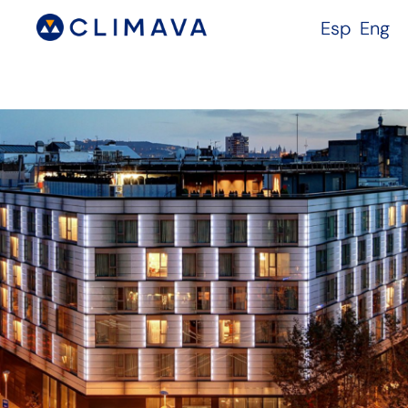
Esp
Eng