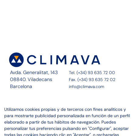
Avda. Generalitat, 143
Tel. (+34) 93 635 72 00
08840. Viladecans
Fax. (+34) 93 635 72 02
Barcelona
info@climava.com
Sobre Nosotros
Contacto
Utilizamos cookies propias y de terceros con fines analíticos y
Servicios
Noticias
para mostrarte publicidad personalizada en función de un perfil
Proyectos
Canal ético
elaborado a partir de tus hábitos de navegación. Puedes
personalizar tus preferencias pulsando en "Configurar", aceptar
Linkedin
Aviso legal
todas las cookies haciendo clic en "Aceptar", o rechazarlas