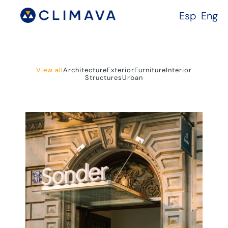
Esp
Eng
View all
Architecture
Exterior
Furniture
Interior
Structures
Urban