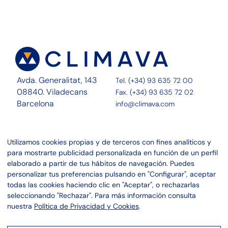
Avda. Generalitat, 143
Tel. (+34) 93 635 72 00
08840. Viladecans
Fax. (+34) 93 635 72 02
Barcelona
info@climava.com
Sobre Nosotros
Contacto
Utilizamos cookies propias y de terceros con fines analíticos y
Servicios
Noticias
para mostrarte publicidad personalizada en función de un perfil
Proyectos
Canal ético
elaborado a partir de tus hábitos de navegación. Puedes
personalizar tus preferencias pulsando en "Configurar", aceptar
Linkedin
Aviso legal
todas las cookies haciendo clic en "Aceptar", o rechazarlas
Instagram
Política de privacidad
seleccionando "Rechazar". Para más información consulta
Política de cookies
nuestra
Política de Privacidad y Cookies
.