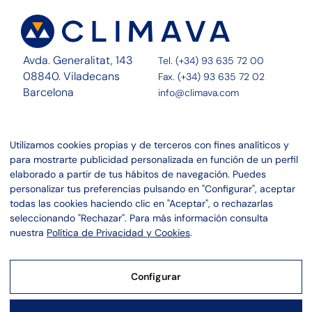
Avda. Generalitat, 143
Tel. (+34) 93 635 72 00
08840. Viladecans
Fax. (+34) 93 635 72 02
Barcelona
info@climava.com
Sobre Nosotros
Contacto
Utilizamos cookies propias y de terceros con fines analíticos y
Servicios
Noticias
para mostrarte publicidad personalizada en función de un perfil
Proyectos
Canal ético
elaborado a partir de tus hábitos de navegación. Puedes
personalizar tus preferencias pulsando en "Configurar", aceptar
Linkedin
Aviso legal
todas las cookies haciendo clic en "Aceptar", o rechazarlas
Instagram
Política de privacidad
seleccionando "Rechazar". Para más información consulta
Política de cookies
nuestra
Política de Privacidad y Cookies
.
Configurar
Aviso Legal