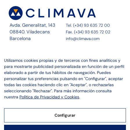
Avda. Generalitat, 143
Tel. (+34) 93 635 72 00
08840. Viladecans
Fax. (+34) 93 635 72 02
Barcelona
info@climava.com
Sobre Nosotros
Contacto
Utilizamos cookies propias y de terceros con fines analíticos y
Servicios
Noticias
para mostrarte publicidad personalizada en función de un perfil
Proyectos
Canal ético
elaborado a partir de tus hábitos de navegación. Puedes
personalizar tus preferencias pulsando en "Configurar", aceptar
Linkedin
Aviso legal
todas las cookies haciendo clic en "Aceptar", o rechazarlas
Instagram
Política de privacidad
seleccionando "Rechazar". Para más información consulta
Política de cookies
nuestra
Política de Privacidad y Cookies
.
Configurar
Aviso Legal