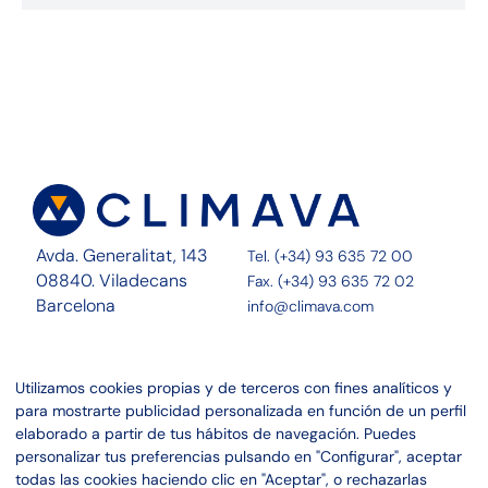
Avda. Generalitat, 143
Tel. (+34) 93 635 72 00
08840. Viladecans
Fax. (+34) 93 635 72 02
Barcelona
info@climava.com
Sobre Nosotros
Contacto
Utilizamos cookies propias y de terceros con fines analíticos y
Servicios
Noticias
para mostrarte publicidad personalizada en función de un perfil
Proyectos
Canal ético
elaborado a partir de tus hábitos de navegación. Puedes
personalizar tus preferencias pulsando en "Configurar", aceptar
Linkedin
Aviso legal
todas las cookies haciendo clic en "Aceptar", o rechazarlas