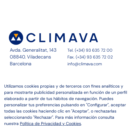
Avda. Generalitat, 143
Tel. (+34) 93 635 72 00
08840. Viladecans
Fax. (+34) 93 635 72 02
Barcelona
info@climava.com
Sobre Nosotros
Contacto
Utilizamos cookies propias y de terceros con fines analíticos y
Servicios
Noticias
para mostrarte publicidad personalizada en función de un perfil
Proyectos
Canal ético
elaborado a partir de tus hábitos de navegación. Puedes
personalizar tus preferencias pulsando en "Configurar", aceptar
Linkedin
Aviso legal
todas las cookies haciendo clic en "Aceptar", o rechazarlas
Instagram
Política de privacidad
seleccionando "Rechazar". Para más información consulta
Política de cookies
nuestra
Política de Privacidad y Cookies
.