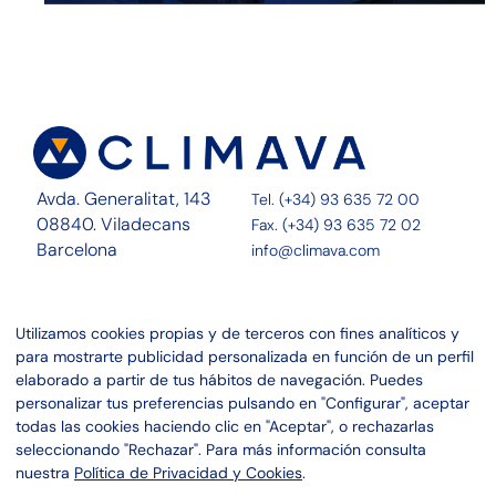
Avda. Generalitat, 143
Tel. (+34) 93 635 72 00
08840. Viladecans
Fax. (+34) 93 635 72 02
Barcelona
info@climava.com
Sobre Nosotros
Contacto
Utilizamos cookies propias y de terceros con fines analíticos y
Servicios
Noticias
para mostrarte publicidad personalizada en función de un perfil
Proyectos
Canal ético
elaborado a partir de tus hábitos de navegación. Puedes
personalizar tus preferencias pulsando en "Configurar", aceptar
Linkedin
Aviso legal
todas las cookies haciendo clic en "Aceptar", o rechazarlas
Instagram
Política de privacidad
seleccionando "Rechazar". Para más información consulta
Política de cookies
nuestra
Política de Privacidad y Cookies
.