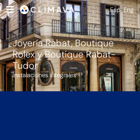
Esp
Eng
Joyería Rabat, Boutique
Rolex y Boutique Rabat-
Tudor
Instalaciones integrales