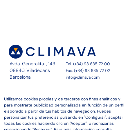
Avda. Generalitat, 143
Tel. (+34) 93 635 72 00
08840. Viladecans
Fax. (+34) 93 635 72 02
Barcelona
info@climava.com
Sobre Nosotros
Contacto
Utilizamos cookies propias y de terceros con fines analíticos y
Servicios
Noticias
para mostrarte publicidad personalizada en función de un perfil
Proyectos
Canal ético
elaborado a partir de tus hábitos de navegación. Puedes
personalizar tus preferencias pulsando en "Configurar", aceptar
Linkedin
Aviso legal
todas las cookies haciendo clic en "Aceptar", o rechazarlas
Instagram
Política de privacidad
seleccionando "Rechazar". Para más información consulta