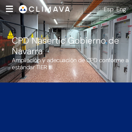
Esp
Eng
CPD Nasertic Gobierno de
Navarra
Ampliación y adecuación de CPD conforme a
estándar TIER III