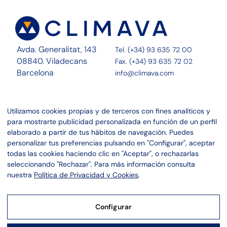
Avda. Generalitat, 143
Tel. (+34) 93 635 72 00
08840. Viladecans
Fax. (+34) 93 635 72 02
Barcelona
info@climava.com
Sobre Nosotros
Contacto
Utilizamos cookies propias y de terceros con fines analíticos y
Servicios
Noticias
para mostrarte publicidad personalizada en función de un perfil
Proyectos
Canal ético
elaborado a partir de tus hábitos de navegación. Puedes
personalizar tus preferencias pulsando en "Configurar", aceptar
Linkedin
Aviso legal
todas las cookies haciendo clic en "Aceptar", o rechazarlas
Instagram
Política de privacidad
seleccionando "Rechazar". Para más información consulta
Política de cookies
nuestra
Política de Privacidad y Cookies
.
Configurar